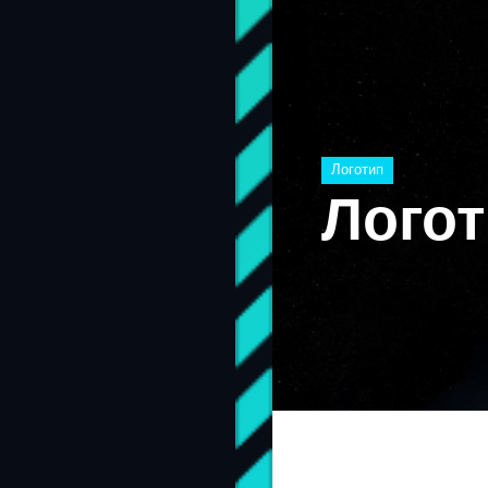
Логотип
Логот