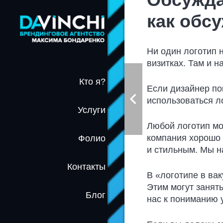
как обс
Ни один логотип н
визитках. Там и н
Кто я?
Если дизайнер по
использоваться л
Услуги
Любой логотип мо
компания хорошо 
Фолио
и стильным. Мы н
Контакты
В «логотипе в вак
Этим могут занят
Блог
нас к пониманию