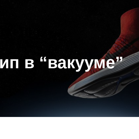
ип в “вакууме”